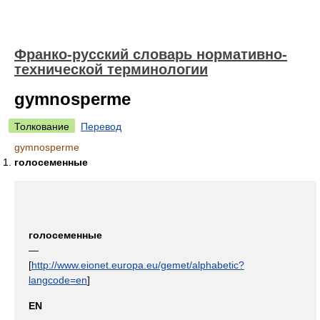
Франко-русский словарь нормативно-
технической терминологии
gymnosperme
Толкование
Перевод
gymnosperme
голосеменные
голосеменные
—
[
http://www.eionet.europa.eu/gemet/alphabetic?
langcode=en
]
EN