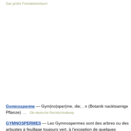
Das große Fremdwörterbuch
Gymnosperme
— Gym|no|spẹr|me, die; , n (Botanik nacktsamige
Pflanze) …
Die deutsche Rechtschreibung
GYMNOSPERMES
— Les Gymnospermes sont des arbres ou des
arbustes à feuillage toujours vert, à l’exception de quelques