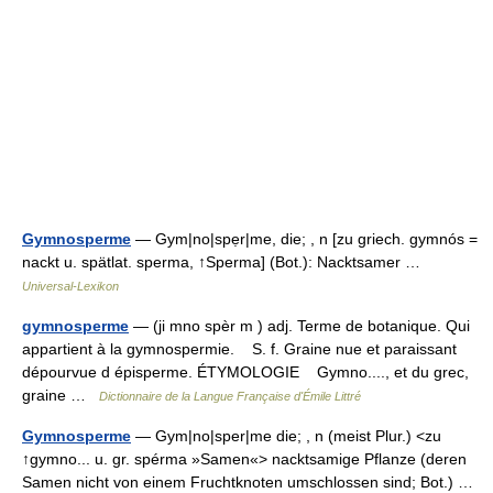
Gymnosperme
— Gym|no|spẹr|me, die; , n [zu griech. gymnós =
nackt u. spätlat. sperma, ↑Sperma] (Bot.): Nacktsamer …
Universal-Lexikon
gymnosperme
— (ji mno spèr m ) adj. Terme de botanique. Qui
appartient à la gymnospermie. S. f. Graine nue et paraissant
dépourvue d épisperme. ÉTYMOLOGIE Gymno...., et du grec,
graine …
Dictionnaire de la Langue Française d'Émile Littré
Gymnosperme
— Gym|no|sper|me die; , n (meist Plur.) <zu
↑gymno... u. gr. spérma »Samen«> nacktsamige Pflanze (deren
Samen nicht von einem Fruchtknoten umschlossen sind; Bot.) …