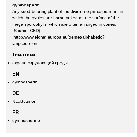
gymnosperm
Any seed-bearing plant of the division Gymnospermae, in
which the ovules are borne naked on the surface of the
mega sporophylls, which are often arranged in cones.
(Source: CED)
[http://www.eionet.europa.eu/gemet/alphabetic?
langcode=en]
Тематики
охрана окружающей среды
EN
gymnosperm
DE
Nacktsamer
FR
gymnosperme