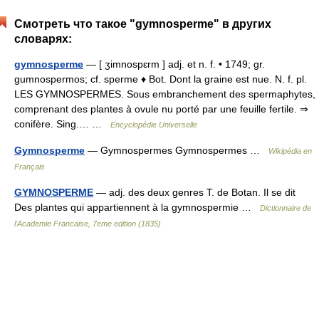
Смотреть что такое "gymnosperme" в других
словарях:
gymnosperme
— [ ʒimnospɛrm ] adj. et n. f. • 1749; gr.
gumnospermos; cf. sperme ♦ Bot. Dont la graine est nue. N. f. pl.
LES GYMNOSPERMES. Sous embranchement des spermaphytes,
comprenant des plantes à ovule nu porté par une feuille fertile. ⇒
conifère. Sing.… …
Encyclopédie Universelle
Gymnosperme
— Gymnospermes Gymnospermes …
Wikipédia en
Français
GYMNOSPERME
— adj. des deux genres T. de Botan. Il se dit
Des plantes qui appartiennent à la gymnospermie …
Dictionnaire de
l'Academie Francaise, 7eme edition (1835)