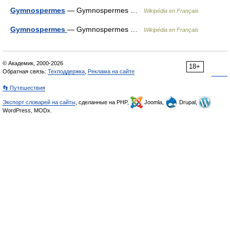
Gymnospermes
— Gymnospermes …
Wikipédia en Français
Gymnospermes
— Gymnospermes …
Wikipédia en Français
© Академик, 2000-2026
18+
Обратная связь:
Техподдержка
,
Реклама на сайте
👣 Путешествия
Экспорт словарей на сайты
, сделанные на PHP,
Joomla,
Drupal,
WordPress, MODx.