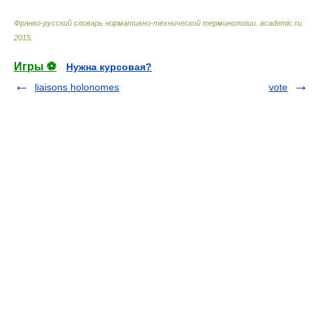
Франко-русский словарь нормативно-технической терминологии
.
academic.ru
.
2015
.
Игры ⚽
Нужна курсовая?
liaisons holonomes
vote